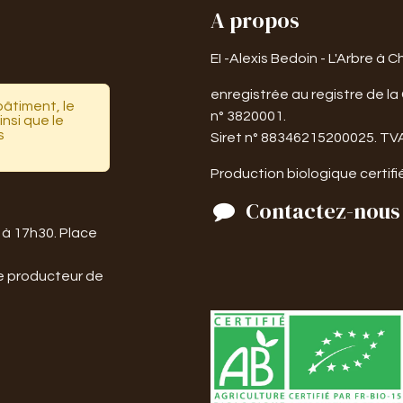
A propos
EI -Alexis Bedoin - L'Arbre à
enregistrée au registre de la
bâtiment, le
n° 3820001.
nsi que le
s
Siret n° 88346215200025. TV
Production biologique certif
Contactez-nous
 à 17h30. Place
e producteur de