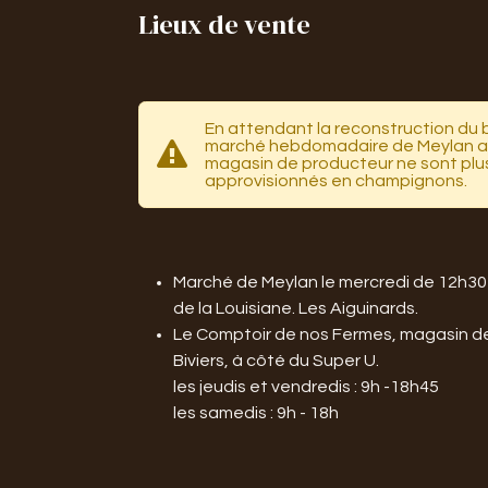
Lieux de vente
En attendant la reconstruction du 
marché hebdomadaire de Meylan ai
magasin de producteur ne sont plu
approvisionnés en champignons.
Marché de Meylan le mercredi de 12h30
de la Louisiane. Les Aiguinards.
Le Comptoir de nos Fermes, magasin d
Biviers, à côté du Super U.
les jeudis et vendredis : 9h -18h45
les samedis : 9h - 18h